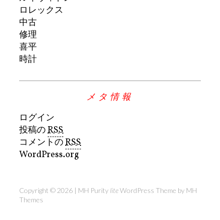
ロレックス
中古
修理
喜平
時計
メタ情報
ログイン
投稿の
RSS
コメントの
RSS
WordPress.org
Copyright © 2026 | MH Purity
lite
WordPress Theme by
MH
Themes