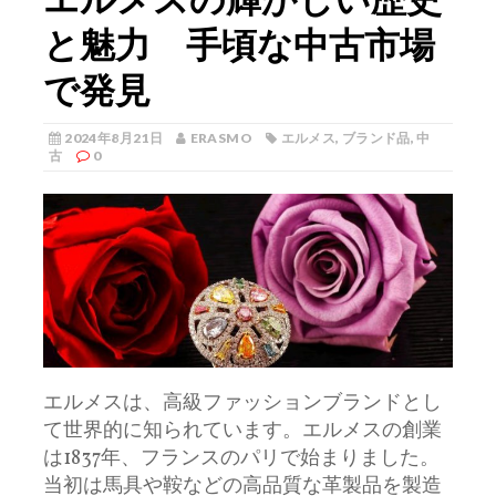
と魅力 手頃な中古市場
で発見
2024年8月21日
ERASMO
エルメス
,
ブランド品
,
中
古
0
エルメスは、高級ファッションブランドとし
て世界的に知られています。
エルメスの創業
は1837年、フランスのパリで始まりました。
当初は馬具や鞍などの高品質な革製品を製造