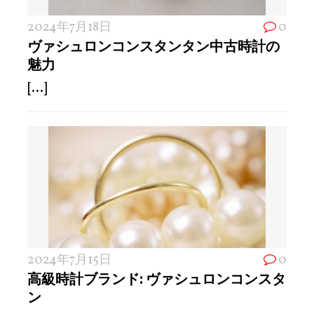
2024年7月18日
0
ヴァシュロンコンスタンタン中古時計の
魅力
[...]
2024年7月15日
0
高級時計ブランド: ヴァシュロンコンスタ
ン