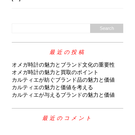
最近の投稿
オメガ時計の魅力とブランド文化の重要性
オメガ時計の魅力と買取のポイント
カルティエが紡ぐブランド品の魅力と価値
カルティエの魅力と価値を考える
カルティエが与えるブランドの魅力と価値
最近のコメント