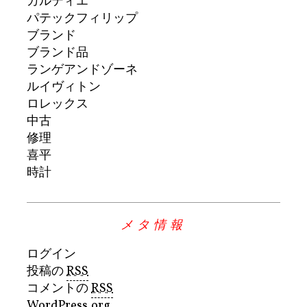
カルティエ
パテックフィリップ
ブランド
ブランド品
ランゲアンドゾーネ
ルイヴィトン
ロレックス
中古
修理
喜平
時計
メタ情報
ログイン
投稿の
RSS
コメントの
RSS
WordPress.org