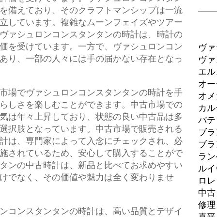
を備えており、そのクラフトマンシップは一流
立しています。複雑なムーンフェイズやツアー
ヴァシュロンコンスタンタンの時計は、時計の
価を受けています。一方で、ヴァシュロンコン
ヴァ
あり、一部の人々には手の届かない存在となっ
ヴァ
エル
オー
市場でヴァシュロンコンスタンタンの時計を手
オメ
らしさを楽しむことができます。中古市場での
カル
気は年々上昇しており、状態の良い中古品は多
パテ
選択肢となっています。中古市場で販売される
ブラ
計は、専門家によって入念にチェックされ、必
ブラ
施されているため、安心して購入することがで
ラン
タンの中古時計は、新品と比べてお求めやすい
ルイ
けでなく、その価値や魅力は全く変わりませ
ロレ
中古
修理
ンコンスタンタンの時計は、高い品質とデザイ