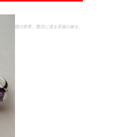
を纏う魅惑の世界、贅沢に浸る至福の旅を。